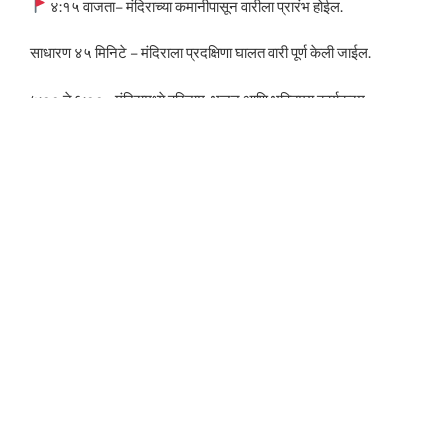
४:१५ वाजता– मंदिराच्या कमानीपासून वारीला प्रारंभ होईल.
साधारण ४५ मिनिटे – मंदिराला प्रदक्षिणा घालत वारी पूर्ण केली जाईल.
५:०० ते ६:००– मंदिरामध्ये हरिनाम, भजन आणि भक्तिमय कार्यक्रम.
६:०० नंतर – उपवासाच्या प्रसादाची व्यवस्था.
हा संपूर्ण कार्यक्रम सर्वांसाठी विनामूल्य आहे.
चला, जास्तीत जास्त वारकऱ्यांनी सहभागी होऊन विठ्ठलाच्या नामस्मरणात
तल्लीन होऊया!
CTMM Cricket Premier League
१ ऑगस्ट २०२६